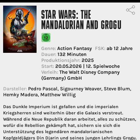
STAR WARS: THE
MANDALORIAN AND GROGU
Genre:
Action Fantasy
FSK:
ab 12 Jahre
Dauer:
132 Minuten
Produktionsjahr:
2025
Start:
20.05.2026 | 12. Spielwoche
Verleih:
The Walt Disney Company
(Germany) GmbH
Darsteller:
Pedro Pascal, Sigourney Weaver, Steve Blum,
Hemky Madera, Matthew Willig
Das Dunkle Imperium ist gefallen und die imperialen
Kriegsherren sind weiterhin über die Galaxis verstreut.
Während die Neue Republik daran arbeitet, alles zu schützen,
wofür die Rebellion gekämpft hat, sichern sie sich die
Unterstützung des legendären mandalorianischen
Kopfgeldjägers Din Djarin und seines jungen Lehrlings Grogu.