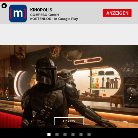
×
München - Mathäser
KINOPOLIS
FILMSUCHE
KONTO
ANZEIGEN
COMPESO GmbH
Kinopolis
KOSTENLOS - In Google Play
TICKETS