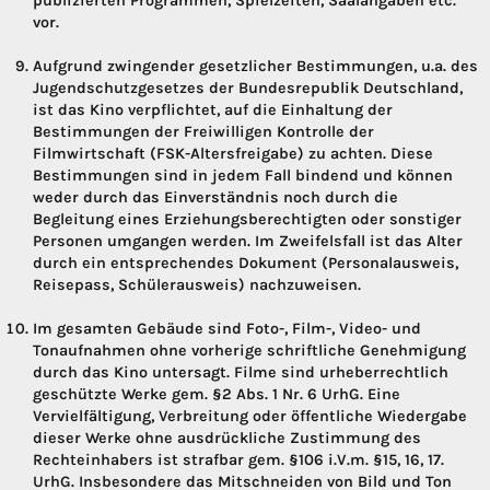
publizierten Programmen, Spielzeiten, Saalangaben etc.
vor.
Aufgrund zwingender gesetzlicher Bestimmungen, u.a. des
Jugendschutzgesetzes der Bundesrepublik Deutschland,
ist das Kino verpflichtet, auf die Einhaltung der
Bestimmungen der Freiwilligen Kontrolle der
Filmwirtschaft (FSK-Altersfreigabe) zu achten. Diese
Bestimmungen sind in jedem Fall bindend und können
weder durch das Einverständnis noch durch die
Begleitung eines Erziehungsberechtigten oder sonstiger
Personen umgangen werden. Im Zweifelsfall ist das Alter
durch ein entsprechendes Dokument (Personalausweis,
Reisepass, Schülerausweis) nachzuweisen.
Im gesamten Gebäude sind Foto-, Film-, Video- und
Tonaufnahmen ohne vorherige schriftliche Genehmigung
durch das Kino untersagt. Filme sind urheberrechtlich
geschützte Werke gem. §2 Abs. 1 Nr. 6 UrhG. Eine
Vervielfältigung, Verbreitung oder öffentliche Wiedergabe
dieser Werke ohne ausdrückliche Zustimmung des
Rechteinhabers ist strafbar gem. §106 i.V.m. §15, 16, 17.
UrhG. Insbesondere das Mitschneiden von Bild und Ton