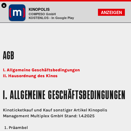
×
München - Mathäser
KINOPOLIS
FILMSUCHE
KONTO
ANZEIGEN
COMPESO GmbH
Kinopolis
KOSTENLOS - In Google Play
AGB
I. Allgemeine Geschäftsbedingungen
II. Hausordnung des Kinos
I. ALLGEMEINE GESCHÄFTSBEDINGUNGEN
Kinoticketkauf und Kauf sonstiger Artikel Kinopolis
Management Multiplex GmbH Stand: 1.4.2025
Präambel