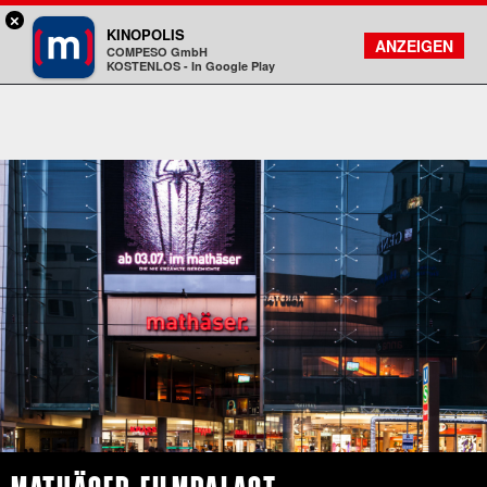
×
München - Mathäser
KINOPOLIS
FILMSUCHE
KONTO
ANZEIGEN
COMPESO GmbH
Kinopolis
KOSTENLOS - In Google Play