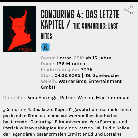
CONJURING 4: DAS LETZTE
KAPITEL /
THE CONJURING: LAST
RITES
Genre:
Horror
FSK:
ab 16 Jahre
Dauer:
136 Minuten
Produktionsjahr:
2025
Start:
04.09.2025 | 49. Spielwoche
Verleih:
Warner Bros. Entertainment
GmbH
Darsteller:
Vera Farmiga, Patrick Wilson, Mia Tomlinson
„Conjuring 4: Das letzte Kapitel“ gewährt einmal mehr einen
packenden Einblick in das auf wahren Begebenheiten
basierende „Conjuring“ Filmuniversum. Vera Farmiga und
Patrick Wilson schlüpfen für einen letzten Fall in die Rollen
der legendären paranormalen Ermittler Ed und Lorraine