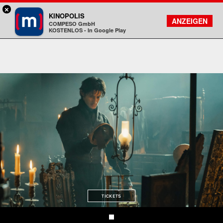
×
München - Mathäser
KINOPOLIS
FILMSUCHE
KONTO
ANZEIGEN
COMPESO GmbH
Kinopolis
KOSTENLOS - In Google Play
TICKETS