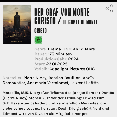
DER GRAF VON MONTE
CHRISTO /
LE COMTE DE MONTE-
CRISTO
Genre:
Drama
FSK:
ab 12 Jahre
Dauer:
178 Minuten
Produktionsjahr:
2024
Start:
23.01.2025
Verleih:
Capelight Pictures OHG
Darsteller:
Pierre Niney, Bastien Bouillon, Anaïs
Demoustier, Anamaria Vartolomei, Laurent Lafitte
Marseille, 1815. Die großen Träume des jungen Edmont Dantès
(Pierre Niney) stehen kurz vor der Erfüllung: Er wird zum
Schiffskapitän befördert und kann endlich Mercedes, die
Liebe seines Lebens, heiraten. Doch Erfolg schürt Neid und
Edmond wird von Rivalen als Mitglied einer pro-