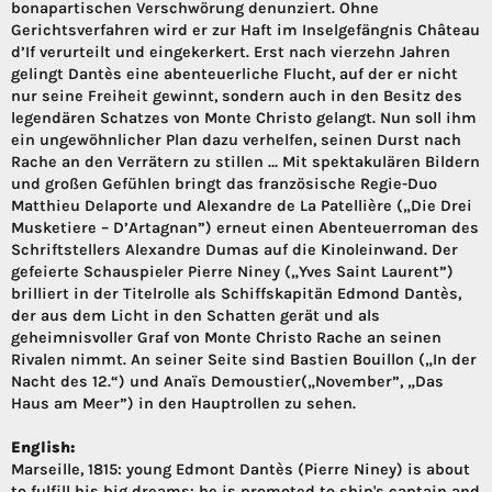
bonapartischen Verschwörung denunziert. Ohne
Gerichtsverfahren wird er zur Haft im Inselgefängnis Château
d’If verurteilt und eingekerkert. Erst nach vierzehn Jahren
gelingt Dantès eine abenteuerliche Flucht, auf der er nicht
nur seine Freiheit gewinnt, sondern auch in den Besitz des
legendären Schatzes von Monte Christo gelangt. Nun soll ihm
ein ungewöhnlicher Plan dazu verhelfen, seinen Durst nach
Rache an den Verrätern zu stillen … Mit spektakulären Bildern
und großen Gefühlen bringt das französische Regie-Duo
Matthieu Delaporte und Alexandre de La Patellière („Die Drei
Musketiere – D’Artagnan”) erneut einen Abenteuerroman des
Schriftstellers Alexandre Dumas auf die Kinoleinwand. Der
gefeierte Schauspieler Pierre Niney („Yves Saint Laurent”)
brilliert in der Titelrolle als Schiffskapitän Edmond Dantès,
der aus dem Licht in den Schatten gerät und als
geheimnisvoller Graf von Monte Christo Rache an seinen
Rivalen nimmt. An seiner Seite sind Bastien Bouillon („In der
Nacht des 12.“) und Anaïs Demoustier(„November”, „Das
Haus am Meer”) in den Hauptrollen zu sehen.
English:
Marseille, 1815: young Edmont Dantès (Pierre Niney) is about
to fulfill his big dreams: he is promoted to ship's captain and