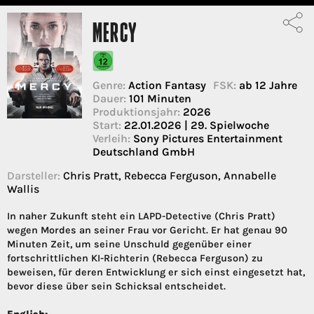
MERCY
Genre:
Action Fantasy
FSK:
ab 12 Jahre
Dauer:
101 Minuten
Produktionsjahr:
2026
Start:
22.01.2026 | 29. Spielwoche
Verleih:
Sony Pictures Entertainment
Deutschland GmbH
Darsteller:
Chris Pratt, Rebecca Ferguson, Annabelle
Wallis
In naher Zukunft steht ein LAPD-Detective (Chris Pratt)
wegen Mordes an seiner Frau vor Gericht. Er hat genau 90
Minuten Zeit, um seine Unschuld gegenüber einer
fortschrittlichen KI-Richterin (Rebecca Ferguson) zu
beweisen, für deren Entwicklung er sich einst eingesetzt hat,
bevor diese über sein Schicksal entscheidet.