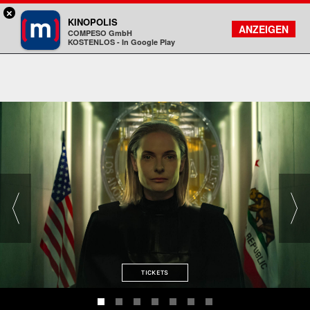
×
München - Mathäser
KINOPOLIS
FILMSUCHE
KONTO
ANZEIGEN
COMPESO GmbH
Kinopolis
KOSTENLOS - In Google Play
TICKETS