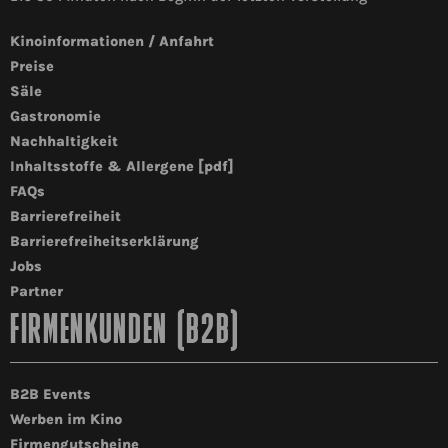
Kinoinformationen / Anfahrt
Preise
Säle
Gastronomie
Nachhaltigkeit
Inhaltsstoffe & Allergene [pdf]
FAQs
Barrierefreiheit
Barrierefreiheitserklärung
Jobs
Partner
FIRMENKUNDEN (B2B)
B2B Events
Werben im Kino
Firmengutscheine