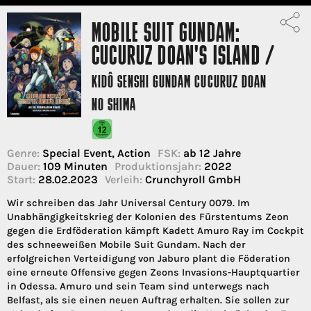
MOBILE SUIT GUNDAM:
CUCURUZ DOAN'S ISLAND /
KIDÔ SENSHI GUNDAM CUCURUZ DOAN
NO SHIMA
Genre:
Special Event, Action
FSK:
ab 12 Jahre
Dauer:
109 Minuten
Produktionsjahr:
2022
Start:
28.02.2023
Verleih:
Crunchyroll GmbH
Wir schreiben das Jahr Universal Century 0079. Im
Unabhängigkeitskrieg der Kolonien des Fürstentums Zeon
gegen die Erdföderation kämpft Kadett Amuro Ray im Cockpit
des schneeweißen Mobile Suit Gundam. Nach der
erfolgreichen Verteidigung von Jaburo plant die Föderation
eine erneute Offensive gegen Zeons Invasions-Hauptquartier
in Odessa. Amuro und sein Team sind unterwegs nach
Belfast, als sie einen neuen Auftrag erhalten. Sie sollen zur