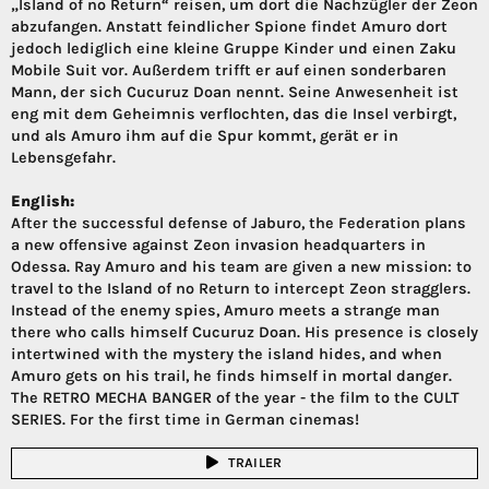
„Island of no Return“ reisen, um dort die Nachzügler der Zeon
abzufangen. Anstatt feindlicher Spione findet Amuro dort
jedoch lediglich eine kleine Gruppe Kinder und einen Zaku
Mobile Suit vor. Außerdem trifft er auf einen sonderbaren
Mann, der sich Cucuruz Doan nennt. Seine Anwesenheit ist
eng mit dem Geheimnis verflochten, das die Insel verbirgt,
und als Amuro ihm auf die Spur kommt, gerät er in
Lebensgefahr.
English:
After the successful defense of Jaburo, the Federation plans
a new offensive against Zeon invasion headquarters in
Odessa. Ray Amuro and his team are given a new mission: to
travel to the Island of no Return to intercept Zeon stragglers.
Instead of the enemy spies, Amuro meets a strange man
there who calls himself Cucuruz Doan. His presence is closely
intertwined with the mystery the island hides, and when
Amuro gets on his trail, he finds himself in mortal danger.
The RETRO MECHA BANGER of the year - the film to the CULT
SERIES. For the first time in German cinemas!
TRAILER