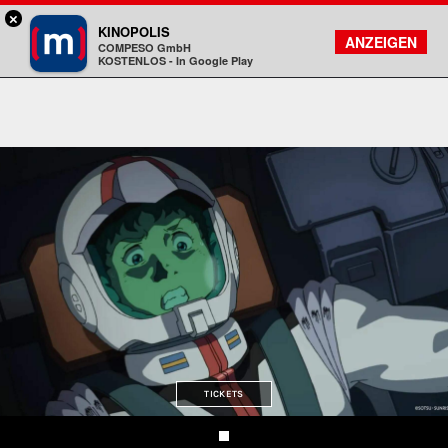
×
München - Mathäser
KINOPOLIS
FILMSUCHE
KONTO
ANZEIGEN
COMPESO GmbH
Kinopolis
KOSTENLOS - In Google Play
TICKETS