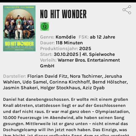
NO HIT WONDER
Genre:
Komödie
FSK:
ab 12 Jahre
Dauer:
118 Minuten
Produktionsjahr:
2025
Start:
30.10.2025 | 41. Spielwoche
Verleih:
Warner Bros. Entertainment
GmbH
Darsteller:
Florian David Fitz, Nora Tschirner, Jerusha
Wahlen, Udo Samel, Corinna Kirchhoff, Bernd Hölscher,
Jasmin Shakeri, Holger Stockhaus, Aziz Dyab
Daniel hat danebengeschossen. Er wollte mit einem großen
Knall abtreten, stattdessen liegt er auf der Geschlossenen
und darf nicht raus. Er war mal ganz oben – Olympiastadion,
10.000 Feuerzeuge im Abendwind, alle haben seinen Song
gesungen. Mittlerweile ist er ganz unten – nicht einmal das
Dschungelcamp will ihn jetzt noch haben. Das Einzige, was
ihm bleibt, ist dieser verfluchte Song, dem er alles verdankt