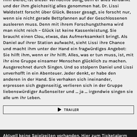
und der ihm gleichzeitig alles genommen hat. Dr. Lissi
Waldstett forscht über Glück. Besser gesagt, sie forscht nur,
wenn sie nicht gerade Bettpfannen auf der Geschlossenen
ausleeren muss. Denn mit ihrem Forschungsthema wird
man nicht reich – Glück ist keine Kassenleistung. Sie
braucht einen Clou, etwas, das Aufmerksamkeit bringt. Als
Daniel auf ihrer Station aufwacht, sieht Lissi ihre Chance
und macht ihm unter der Hand ein fragwürdiges Angebot:
Sie hilft ihm, wenn er ihr hilft. Alles, was er tun muss, ist, mit
ihr eine Gruppe einsamer Menschen glücklich zu machen.
Ausgerechnet durch Singen. Und so stolpern Daniel und Lissi
unverhofft in ein Abenteuer. Jeder denkt, er habe den
anderen in der Hand. Sie verhaken sich ineinander,
erpressen sich gegenseitig, verlieren sich in der Gruppe
liebenswürdiger Außenseiter und … ja … irgendwie singen sie
alle um ihr Leben.
TRAILER
Aktuell keine Spielzeiten vorhanden. Hier zum Ticketalarm