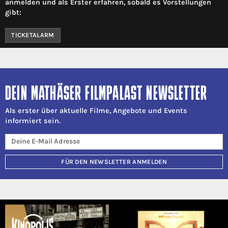
anmelden und als Erster erfahren, sobald es Vorstellungen
gibt:
TICKETALARM
DEIN MATHÄSER FILMPALAST NEWSLETTER
Als erster über aktuelle Filme, Angebote und Events
informiert sein.
FÜR DEN NEWSLETTER ANMELDEN