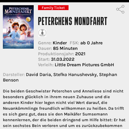
Family Ticket
PETERCHENS MONDFAHRT
Genre:
Kinder
FSK:
ab 0 Jahre
Dauer:
85 Minuten
Produktionsjahr:
2021
Start:
31.03.2022
Verleih:
Little Dream Pictures GmbH
Darsteller:
David Daria, Stefko Hanushevsky, Stephan
Benson
Die beiden Geschwister Peterchen und Anneliese sind nicht
besonders glücklich in ihrem neuen Zuhause und die
anderen Kinder hier legen nicht viel Wert darauf, die
Neuankömmlinge freundlich willkommen zu heißen. Da trifft
es sich ganz gut, dass sie den Maikäfer Sumsemann
kennenlernen, der die beiden dringend um Hilfe bittet: Er hat
sein sechstes Bein verloren und um es zurückzubekommen