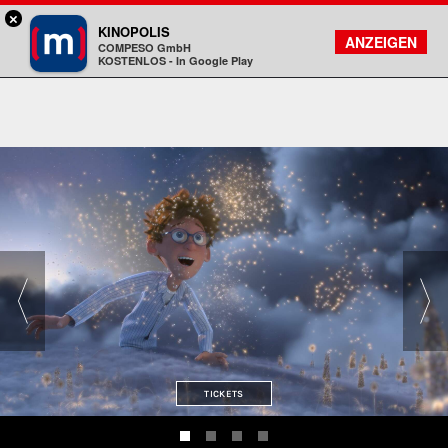
×
München - Mathäser
KINOPOLIS
FILMSUCHE
KONTO
ANZEIGEN
COMPESO GmbH
Kinopolis
KOSTENLOS - In Google Play
TICKETS