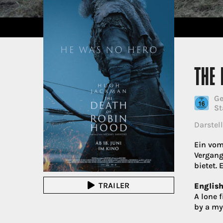
THE 
Ge
St
Darstell
Ein vom
Vergang
bietet. 
TRAILER
English
A lone f
by a my