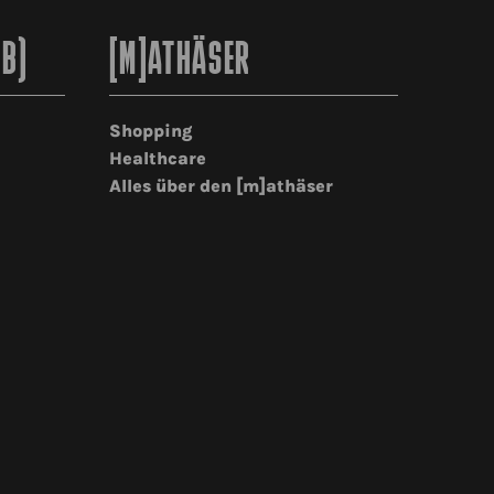
2B)
[M]ATHÄSER
Shopping
Healthcare
Alles über den [m]athäser