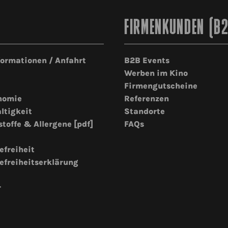
FIRMENKUNDEN (B
formationen / Anfahrt
B2B Events
Werben im Kino
Firmengutscheine
nomie
Referenzen
ltigkeit
Standorte
stoffe & Allergene [pdf]
FAQs
efreiheit
efreiheitserklärung
r