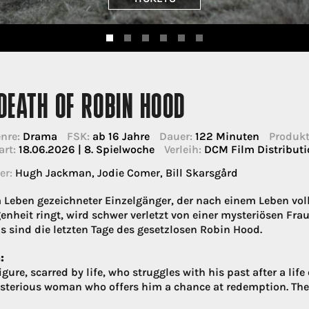
DEATH OF ROBIN HOOD
nre:
Drama
FSK:
ab 16 Jahre
Dauer:
122 Minuten
Produkt
art:
18.06.2026 | 8. Spielwoche
Verleih:
DCM Film Distribut
er:
Hugh Jackman, Jodie Comer, Bill Skarsgård
 Leben gezeichneter Einzelgänger, der nach einem Leben vol
enheit ringt, wird schwer verletzt von einer mysteriösen Fr
Es sind die letzten Tage des gesetzlosen Robin Hood.
:
igure, scarred by life, who struggles with his past after a lif
sterious woman who offers him a chance at redemption. These