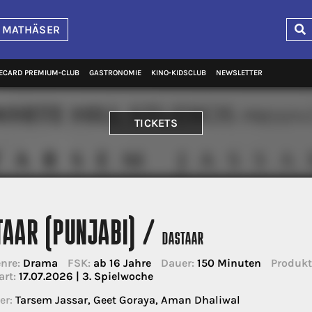
 MATHÄSER
ECARD PREMIUM‑CLUB
GASTRONOMIE
KINO‑KIDSCLUB
NEWSLETTER
TICKETS
TAAR (PUNJABI) /
DASTAAR
nre:
Drama
FSK:
ab 16 Jahre
Dauer:
150 Minuten
Produkt
art:
17.07.2026 | 3. Spielwoche
er:
Tarsem Jassar, Geet Goraya, Aman Dhaliwal