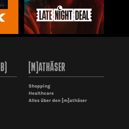
2B)
[M]ATHÄSER
Shopping
Healthcare
Alles über den [m]athäser