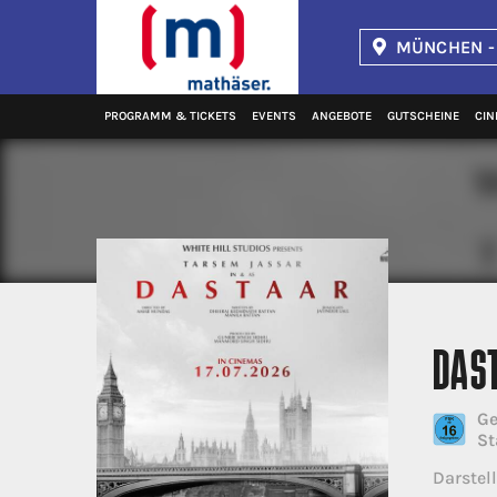
MÜNCHEN -
Kinopolis
PROGRAMM & TICKETS
EVENTS
ANGEBOTE
GUTSCHEINE
CIN
DAS
Ge
St
Darstell