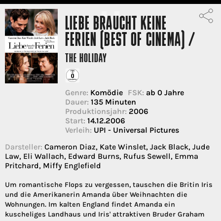
LIEBE BRAUCHT KEINE
FERIEN (BEST OF CINEMA) /
THE HOLIDAY
Genre:
Komödie
FSK:
ab 0 Jahre
Dauer:
135 Minuten
Produktionsjahr:
2006
Start:
14.12.2006
Verleih:
UPI - Universal Pictures
Darsteller:
Cameron Diaz, Kate Winslet, Jack Black, Jude
Law, Eli Wallach, Edward Burns, Rufus Sewell, Emma
Pritchard, Miffy Englefield
Um romantische Flops zu vergessen, tauschen die Britin Iris
und die Amerikanerin Amanda über Weihnachten die
Wohnungen. Im kalten England findet Amanda ein
kuscheliges Landhaus und Iris' attraktiven Bruder Graham