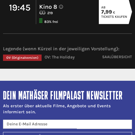
19:45
Kino 8
AB
i
7,99
€
219
TICKETS KAUFEN
83% frei
Legende (wenn Kürzel in der jeweiligen Vorstellung):
OV: The Holiday
SAALÜBERSICHT
OV
(Originalversion)
DEIN MATHÄSER FILMPALAST NEWSLETTER
Als erster über aktuelle Filme, Angebote und Events
informiert sein.