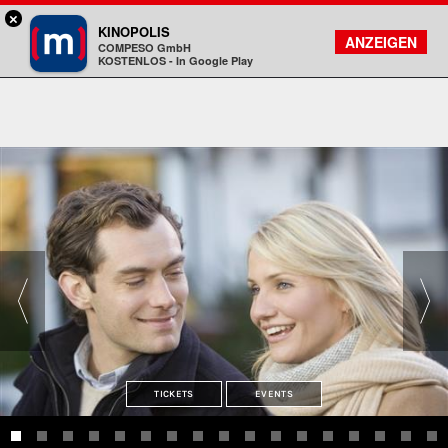
×
München - Mathäser
KINOPOLIS
FILMSUCHE
KONTO
ANZEIGEN
COMPESO GmbH
Kinopolis
KOSTENLOS - In Google Play
TICKETS
EVENTS