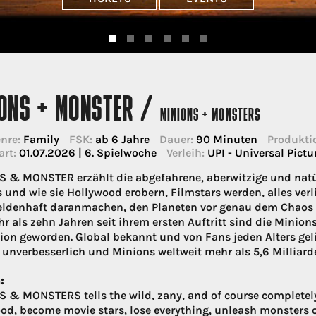
IONS + MONSTER /
MINIONS + MONSTERS
nre:
Family
FSK:
ab 6 Jahre
Dauer:
90 Minuten
Produkti
art:
01.07.2026 | 6. Spielwoche
Verleih:
UPI - Universal Pictu
 & MONSTER erzählt die abgefahrene, aberwitzige und natü
 und wie sie Hollywood erobern, Filmstars werden, alles verl
ldenhaft daranmachen, den Planeten vor genau dem Chaos zu 
r als zehn Jahren seit ihrem ersten Auftritt sind die Minion
ion geworden. Global bekannt und von Fans jeden Alters geli
 unverbesserlich und Minions weltweit mehr als 5,6 Milliard
:
 & MONSTERS tells the wild, zany, and of course completely
od, become movie stars, lose everything, unleash monsters on