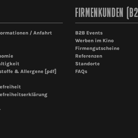
FIRMENKUNDEN (B
formationen / Anfahrt
B2B Events
Werben im Kino
Firmengutscheine
nomie
Referenzen
ltigkeit
Standorte
stoffe & Allergene [pdf]
FAQs
efreiheit
efreiheitserklärung
r