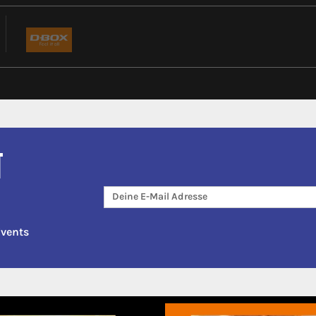
T
Events