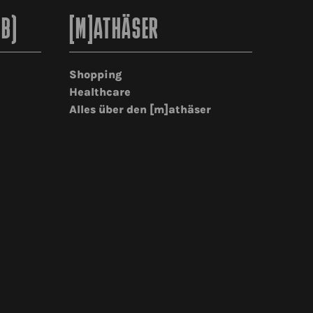
2B)
[M]ATHÄSER
Shopping
Healthcare
Alles über den [m]athäser