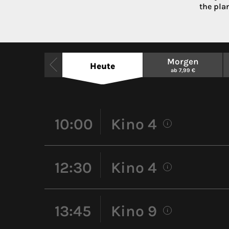
the pla
Morgen
Heute
ab 7,99 €
10:00
Kino 4
i
12:30
Kino 4
i
13:45
Kino 9
i