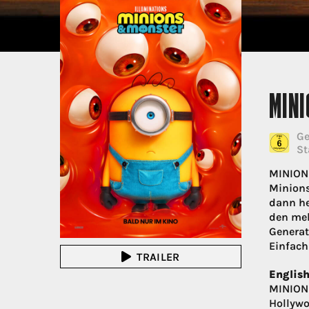
MIN
Ge
St
MINIONS
Minions
dann he
den meh
Generat
Einfach
TRAILER
English
MINIONS
Hollywo