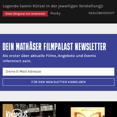
Legende (wenn Kürzel in der jeweiligen Vorstellung):
Rocky
SAALÜBERSICHT
OmU
(Original mit Untertitel)
DEIN MATHÄSER FILMPALAST NEWSLETTER
Als erster über aktuelle Filme, Angebote und Events
informiert sein.
FÜR DEN NEWSLETTER ANMELDEN