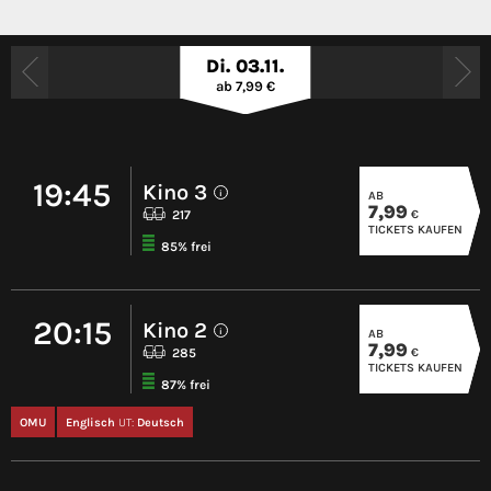
Di. 03.11.
ab 7,99 €
19:45
Kino 3
AB
i
7,99
€
217
TICKETS KAUFEN
85% frei
20:15
Kino 2
AB
i
7,99
€
285
TICKETS KAUFEN
87% frei
OMU
Englisch
UT:
Deutsch