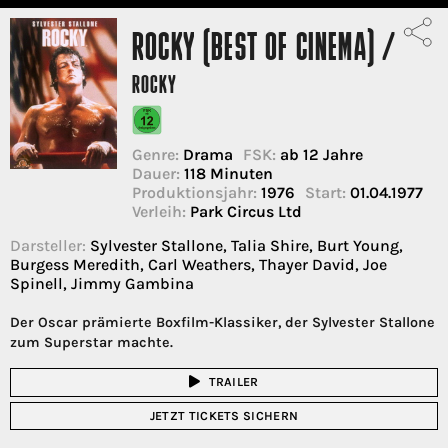
ROCKY (BEST OF CINEMA) /
ROCKY
Genre:
Drama
FSK:
ab 12 Jahre
Dauer:
118 Minuten
Produktionsjahr:
1976
Start:
01.04.1977
Verleih:
Park Circus Ltd
Darsteller:
Sylvester Stallone, Talia Shire, Burt Young,
Burgess Meredith, Carl Weathers, Thayer David, Joe
Spinell, Jimmy Gambina
Der Oscar prämierte Boxfilm-Klassiker, der Sylvester Stallone
zum Superstar machte.
TRAILER
JETZT TICKETS SICHERN