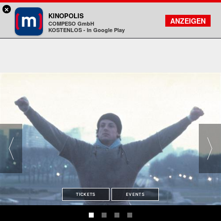
×
München - Mathäser
KINOPOLIS
FILMSUCHE
KONTO
ANZEIGEN
COMPESO GmbH
Kinopolis
KOSTENLOS - In Google Play
TICKETS
EVENTS