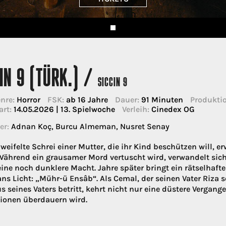
IN 9 (TÜRK.) /
SICCIN 9
nre:
Horror
FSK:
ab 16 Jahre
Dauer:
91 Minuten
Produktio
art:
14.05.2026 | 13. Spielwoche
Verleih:
Cinedex OG
er:
Adnan Koç, Burcu Almeman, Nusret Senay
zweifelte Schrei einer Mutter, die ihr Kind beschützen will,
Während ein grausamer Mord vertuscht wird, verwandelt sic
 eine noch dunklere Macht. Jahre später bringt ein rätselhaft
ans Licht: „Mühr-ü Ensâb“. Als Cemal, der seinen Vater Riza 
s seines Vaters betritt, kehrt nicht nur eine düstere Vergan
ionen überdauern wird.