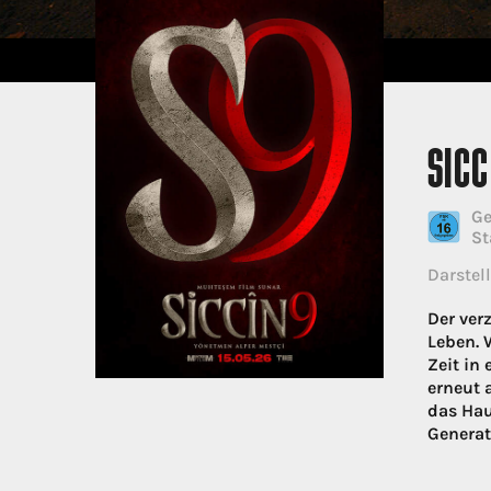
SICC
Ge
St
Darstell
Der ver
Leben. 
Zeit in
erneut 
das Hau
Generat