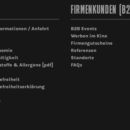
FIRMENKUNDEN (B
formationen / Anfahrt
B2B Events
Werben im Kino
Firmengutscheine
nomie
Referenzen
ltigkeit
Standorte
stoffe & Allergene [pdf]
FAQs
efreiheit
efreiheitserklärung
r