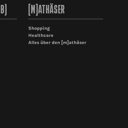
2B)
[M]ATHÄSER
Shopping
Healthcare
Alles über den [m]athäser