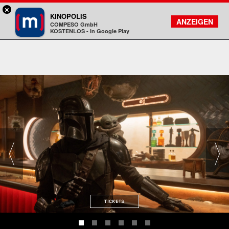
×
München - Mathäser
KINOPOLIS
FILMSUCHE
KONTO
ANZEIGEN
COMPESO GmbH
Kinopolis
KOSTENLOS - In Google Play
TICKETS