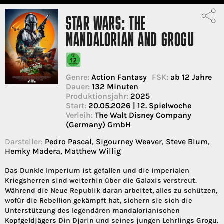
STAR WARS: THE
MANDALORIAN AND GROGU
Genre:
Action Fantasy
FSK:
ab 12 Jahre
Dauer:
132 Minuten
Produktionsjahr:
2025
Start:
20.05.2026 | 12. Spielwoche
Verleih:
The Walt Disney Company
(Germany) GmbH
Darsteller:
Pedro Pascal, Sigourney Weaver, Steve Blum,
Hemky Madera, Matthew Willig
Das Dunkle Imperium ist gefallen und die imperialen
Kriegsherren sind weiterhin über die Galaxis verstreut.
Während die Neue Republik daran arbeitet, alles zu schützen,
wofür die Rebellion gekämpft hat, sichern sie sich die
Unterstützung des legendären mandalorianischen
Kopfgeldjägers Din Djarin und seines jungen Lehrlings Grogu.