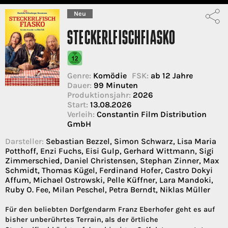
Neu
STECKERLFISCHFIASKO
Genre:
Komödie
FSK:
ab 12 Jahre
Dauer:
99 Minuten
Produktionsjahr:
2026
Start:
13.08.2026
Verleih:
Constantin Film Distribution
GmbH
Darsteller:
Sebastian Bezzel, Simon Schwarz, Lisa Maria
Potthoff, Enzi Fuchs, Eisi Gulp, Gerhard Wittmann, Sigi
Zimmerschied, Daniel Christensen, Stephan Zinner, Max
Schmidt, Thomas Kügel, Ferdinand Hofer, Castro Dokyi
Affum, Michael Ostrowski, Pelle Küffner, Lara Mandoki,
Ruby O. Fee, Milan Peschel, Petra Berndt, Niklas Müller
Für den beliebten Dorfgendarm Franz Eberhofer geht es auf
bisher unberührtes Terrain, als der örtliche