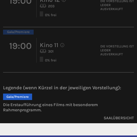
19:00
i
DIE VORSTELLUNG IST
LEIDER
203
AUSVERKAUFT
0% frei
Gala/Premiere
19:00
Kino 11
i
DIE VORSTELLUNG IST
LEIDER
301
AUSVERKAUFT
0% frei
Legende (wenn Kürzel in der jeweiligen Vorstellung):
Gala/Premiere
Die Erstaufführung eines Films mit besonderem
Rahmenprogramm.
SAALÜBERSICHT