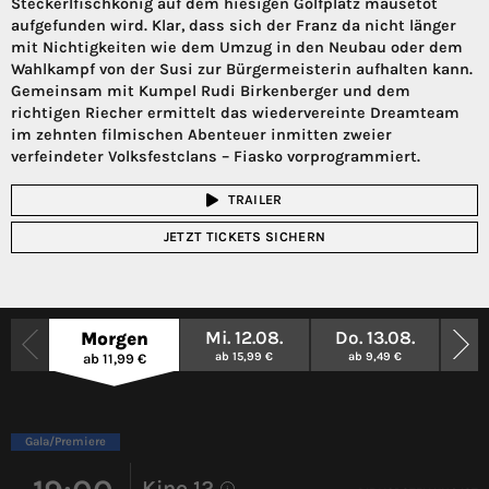
Steckerlfischkönig auf dem hiesigen Golfplatz mausetot
aufgefunden wird. Klar, dass sich der Franz da nicht länger
mit Nichtigkeiten wie dem Umzug in den Neubau oder dem
Wahlkampf von der Susi zur Bürgermeisterin aufhalten kann.
Gemeinsam mit Kumpel Rudi Birkenberger und dem
richtigen Riecher ermittelt das wiedervereinte Dreamteam
im zehnten filmischen Abenteuer inmitten zweier
verfeindeter Volksfestclans – Fiasko vorprogrammiert.
TRAILER
JETZT TICKETS SICHERN
Mi. 12.08.
Do. 13.08.
Fr
Morgen
ab 15,99 €
ab 9,49 €
a
ab 11,99 €
Gala/Premiere
Kino 12