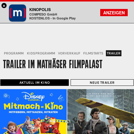
×
München - Mathäser
KINOPOLIS
FILMSUCHE
KONTO
ANZEIGEN
COMPESO GmbH
Kinopolis
KOSTENLOS - In Google Play
PROGRAMM
KIDSPROGRAMM
VORVERKAUF
FILMSTARTS
TRAILER
TRAILER IM MATHÄSER FILMPALAST
AKTUELL IM KINO
NEUE TRAILER