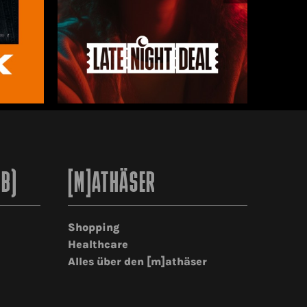
2B)
[M]ATHÄSER
Shopping
Healthcare
Alles über den [m]athäser