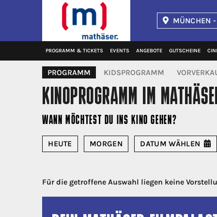
MÜNCHEN -
Kinopolis
PROGRAMM & TICKETS
EVENTS
ANGEBOTE
GUTSCHEINE
CIN
PROGRAMM
KIDSPROGRAMM
VORVERKA
KINOPROGRAMM
IM MATHÄSE
WANN MÖCHTEST DU INS KINO GEHEN?
HEUTE
MORGEN
DATUM
WÄHLEN
Für die getroffene Auswahl liegen keine Vorstell