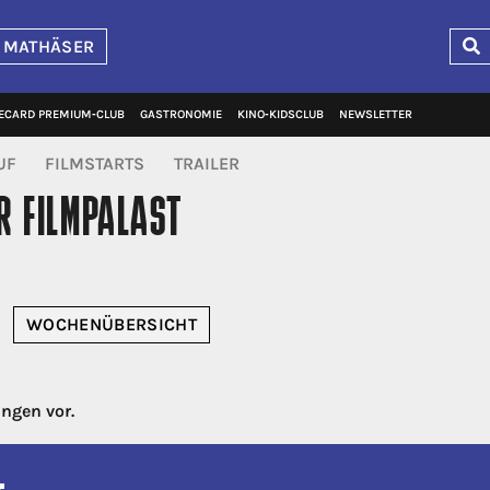
 MATHÄSER
ECARD PREMIUM‑CLUB
GASTRONOMIE
KINO‑KIDSCLUB
NEWSLETTER
UF
FILMSTARTS
TRAILER
R FILMPALAST
WOCHE
NÜBERSICHT
ungen vor.